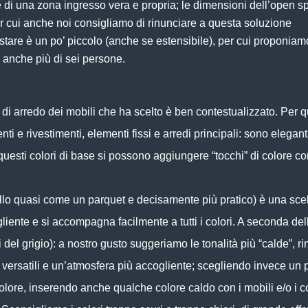
 di una zona ingresso vera e propria; le dimensioni dell’
open s
er cui anche noi consigliamo di rinunciare a questa soluzione
istare è un po’ piccolo (anche se estensibile), per cui proponia
 anche più di sei persone.
di arredo dei mobili che ha scelto è ben contestualizzato. Per qua
ti e rivestimenti, elementi fissi e arredi principali: sono elegan
Su questi colori di base si possono aggiungere “tocchi” di colore
ello quasi come un
parquet
e decisamente più pratico) è una sce
gliente e si accompagna facilmente a tutti i colori. A seconda del
ni del
grigio
): a nostro gusto suggeriamo le tonalità più “calde”,
 versatili e un’atmosfera più accogliente; scegliendo invece un p
 colore, inserendo anche qualche colore caldo con i mobili e/o i 