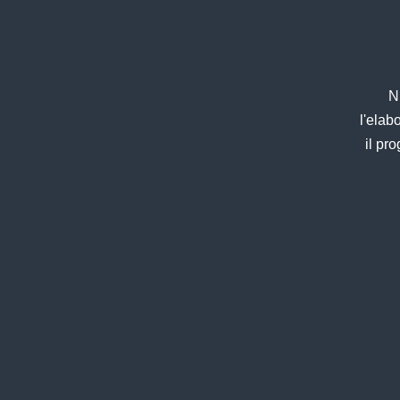
N
l'elab
il pr