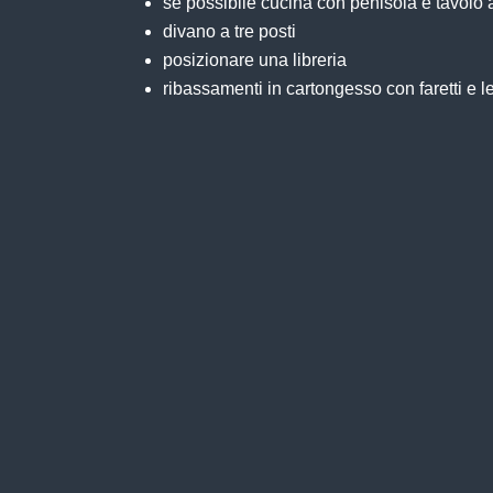
se possibile cucina con penisola e tavolo a
divano a tre posti
posizionare una libreria
ribassamenti in cartongesso con faretti e l