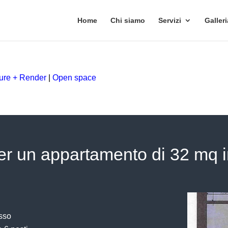
Home
Chi siamo
Servizi
Galleri
iture + Render
|
Open space
r un appartamento di 32 mq in
esso