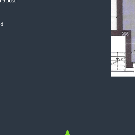
 6 posti
ed