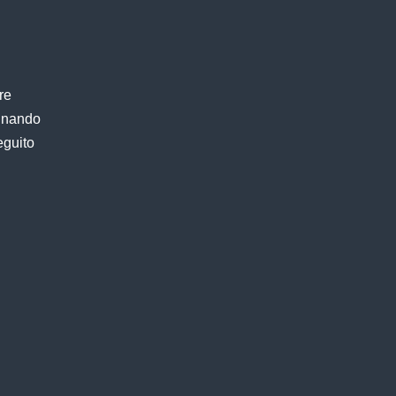
re
finando
eguito