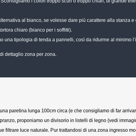
Sconsigliamo i colori troppo scuri o troppo chiari, di grande eff
lternativa al bianco, se volesse dare più carattere alla stanza e 
tortora chiaro
(bianco per i soffitti).
o una tipologia di tenda a pannelli, così da ridurrne al minimo l
di dettaglio zona per zona.
 paretina lunga 100cm circa (e che consigliamo di far arrivare f
ranzo, proponiamo un divisorio in listelli di legno (vedi imma
 filtrare luce naturale. Pur trattandosi di una zona ingresso mo