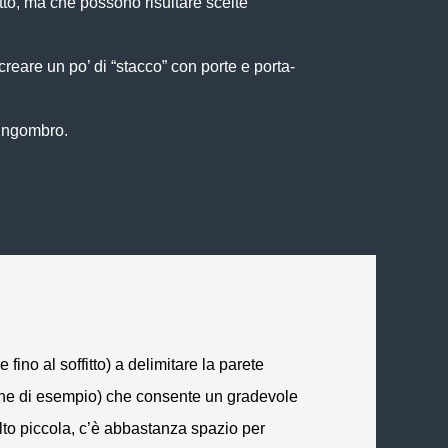
etto, ma che possono risultare scelte
creare un po’ di “stacco” con porte e porta-
’ingombro.
ino al soffitto) a delimitare la parete
gine di esempio) che consente un gradevole
lto piccola, c’è abbastanza spazio per