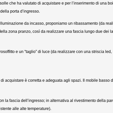
solle
che ha valutato di acquistare e per l’inserimento di una
bo
della porta d’ingresso.
l’illuminazione da incasso, proponiamo un ribassamento (da reali
della zona pranzo, così da realizzare una fascia lungo due dei lat
rosoffitto e un “taglio” di luce (da realizzare con una striscia
led
,
i acquistare è corretta e adeguata agli spazi. Il mobile basso 
con la fascia dell’ingresso; in alternativa al rivestimento della p
esistente alle alte temperature).