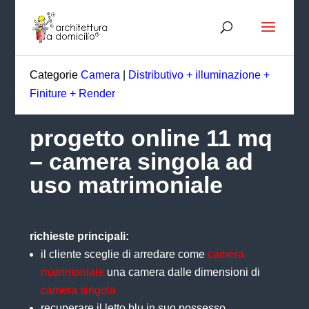
Categorie
Camera
|
Distributivo + illuminazione +
Finiture + Render
progetto online 11 mq
– camera singola ad
uso matrimoniale
richieste principali:
il cliente sceglie di arredare come
camera
matrimoniale
una camera dalle dimensioni di
camera singola
recuperare il letto blu in suo possesso