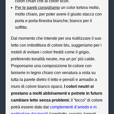
colori chiari che ai colori scuri.
Per le pareti consigliamo
un color tortora molto,
molto chiaro, per poter avere il giusto stacco con
porta e porta-finestra bianche; bianco per il
soffitto.
Dal momento che intende per ora riutilizzare il suo
letto con imbottitura di colore blu, suggeriamo per i
mobili di evitare i colori freddi come il grigio,
preferendo tonalità neutre, ma un po’ più calde.
Proponiamo una composizione bi-colore con
boiserie in legno chiaro con venatura a vista su
tutta la parete dietro il letto e pensili e armadio a
muro di colore bianco opaco.
I colori neutri si
prestano a molti abbinamenti e potrete in futuro
cambiare letto senza problemi
; il “tocco” di colore
potrà essere dato dai
complementi d’arredo e in
particolare dai tessili
(copriletto, cuscini, tappeti,