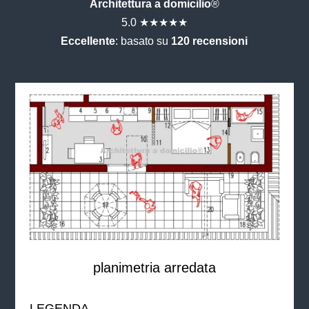
Architettura a domicilio
®
5.0 ★★★★★
Eccellente
: basato su
120 recensioni
planimetria arredata
LEGENDA