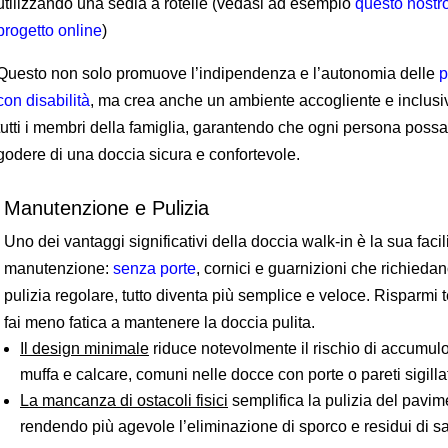
utilizzando una sedia a rotelle (vedasi ad esempio
questo nostr
progetto online
)
Questo non solo promuove l’indipendenza e l’autonomia delle
p
con disabilità
, ma crea anche un ambiente accogliente e inclusi
tutti i membri della famiglia, garantendo che ogni persona possa
godere di una doccia sicura e confortevole.
Manutenzione e Pulizia
Uno dei vantaggi significativi della doccia walk-in è la sua facili
manutenzione:
senza porte
, cornici e guarnizioni che richieda
pulizia regolare, tutto diventa più semplice e veloce. Risparmi
fai meno fatica a mantenere la doccia pulita.
Il design minimale
riduce notevolmente il rischio di accumulo
muffa e calcare, comuni nelle docce con porte o pareti sigilla
La mancanza di ostacoli fisici
semplifica la pulizia del pavim
rendendo più agevole l’eliminazione di sporco e residui di s