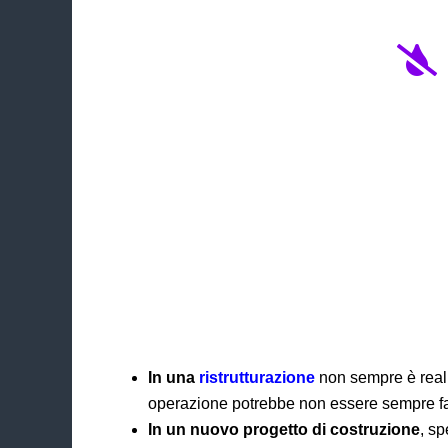

In una
ristrutturazione
non sempre è reali
operazione potrebbe non essere sempre fat
In un nuovo progetto di costruzione
, sp