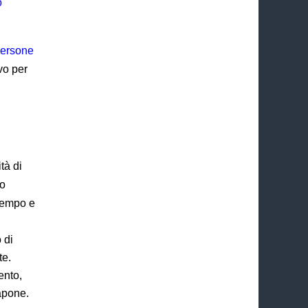
o
ersone
vo per
tà di
no
 tempo e
 di
te.
ento,
apone.