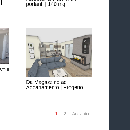
|
portanti | 140 mq
elli
Da Magazzino ad
Appartamento | Progetto
1
2
Accanto