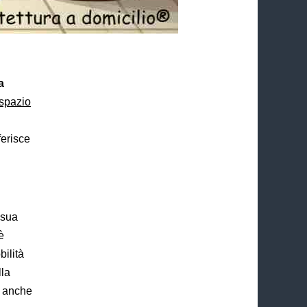
a
 spazio
ferisce
 sua
è
bilità
lla
, anche