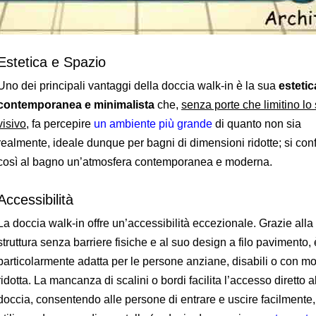
Estetica e Spazio
Uno dei principali vantaggi della doccia walk-in è la sua
estetic
contemporanea e minimalista
che,
senza porte che limitino lo
visivo
, fa percepire
un ambiente più grande
di quanto non sia
realmente, ideale dunque per bagni di dimensioni ridotte; si con
così al bagno un’atmosfera contemporanea e moderna.
Accessibilità
La doccia walk-in offre un’accessibilità eccezionale. Grazie alla
struttura senza barriere fisiche e al suo design a filo pavimento, 
particolarmente adatta per le persone anziane, disabili o con mo
ridotta. La mancanza di scalini o bordi facilita l’accesso diretto a
doccia, consentendo alle persone di entrare e uscire facilmente