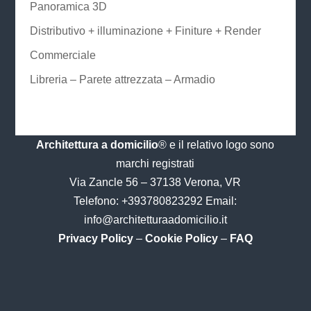
Panoramica 3D
Distributivo + illuminazione + Finiture + Render
Commerciale
Libreria – Parete attrezzata – Armadio
Architettura a domicilio
® e il relativo logo sono
marchi registrati
Via Zancle 56 – 37138 Verona, VR
Telefono:
+393780823292
Email:
info@architetturaadomicilio.it
Privacy Policy
–
Cookie Policy
–
FAQ