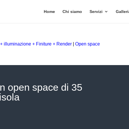
Home
Chi siamo
Servizi
Galleri
 + illuminazione + Finiture + Render
|
Open space
un open space di 35
isola