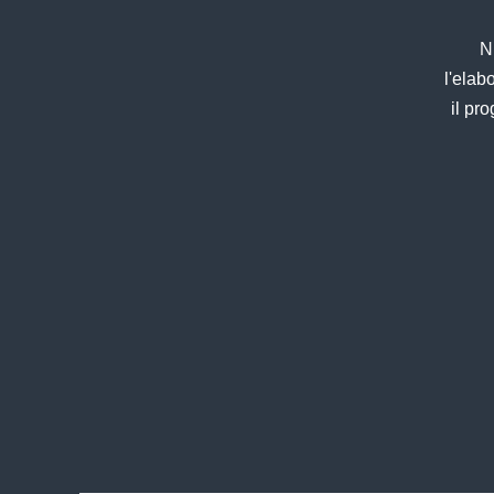
N
l'elab
il pr