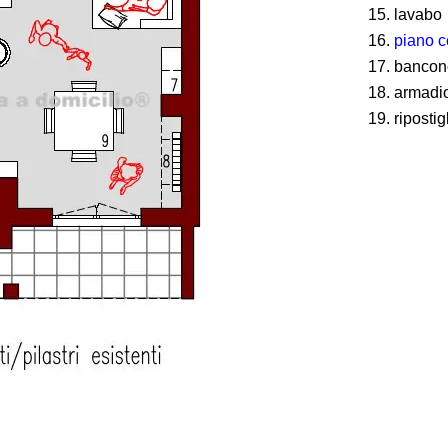
lavabo
piano c
bancon
armadio
ripostig