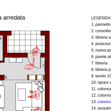
a arredata
LEGENDA
pannello
consolle
libreria 
proiezio
nuova por
parete at
libreria
libreria 
tavolo 1
ripiani 
colonna
colonn
colonna 
lavasto