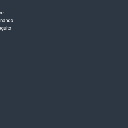
re
finando
eguito