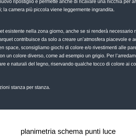
 nuovo ripostiglio e permette anche di ricavare una nicchia pe
; la camera più piccola viene leggermente ingrandita.
uet
esistente nella zona giorno, anche se si renderà necessario ri
arquet
contribuisce da solo a creare un’atmosfera piacevole e a
en space
, sconsigliamo giochi di colore e/o rivestimenti alle paret
con un colore diverso, come ad esempio un
grigio
. Per l’arredam
chiare e naturali del legno, riservando qualche tocco di colore ai
zioni stanza per stanza.
planimetria schema punti luce