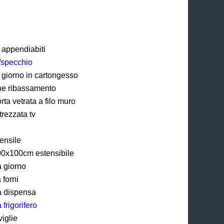
 appendiabiti
/
specchio
a giorno in cartongesso
ne ribassamento
ta vetrata a filo muro
trezzata tv
pensile
00x100cm estensibile
a giorno
 forni
a dispensa
frigorifero
viglie