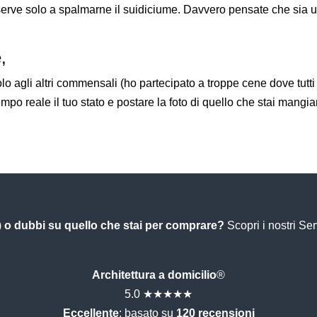
e serve solo a spalmarne il suidiciume. Davvero pensate che sia 
,
lo agli altri commensali (ho partecipato a troppe cene dove tut
mpo reale il tuo stato e postare la foto di quello che stai mang
)
o dubbi su quello che stai per comprare?
Scopri i nostri Se
Architettura a domicilio
®
5.0 ★★★★★
Eccellente
: basato su
120 recensioni