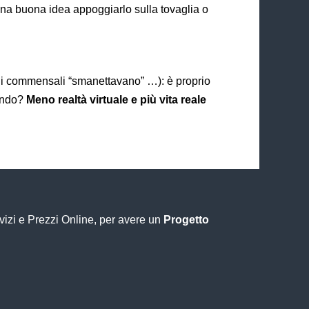
una buona idea appoggiarlo sulla tovaglia o
ti i commensali “smanettavano” …): è proprio
iando?
Meno realtà virtuale e più vita reale
rvizi e Prezzi Online, per avere un
Progetto