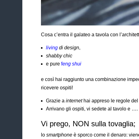
Cosa c’entra il galateo a tavola con l’archite
living
di
design
,
shabby chic
e pure
f
eng shui
e così hai raggiunto una combinazione impeccab
ricevere ospiti!
Grazie a
internet
hai appreso le regole del 
Arrivano gli ospiti, vi sedete al tavolo e ….
Vi prego, NON sulla tovaglia;
lo
smartphone
è sporco come il denaro: viene