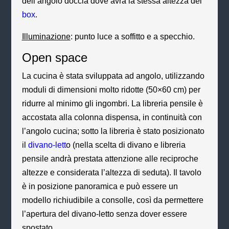
dell’angolo doccia dove avrà la stessa altezza del
box
.
Illuminazione
: punto luce a soffitto e a specchio.
Open space
La cucina è stata sviluppata ad angolo, utilizzando
moduli di dimensioni molto ridotte (50×60 cm) per
ridurre al minimo gli ingombri. La libreria pensile è
accostata alla colonna dispensa, in continuità con
l’angolo cucina; sotto la libreria è stato posizionato
il
divano-lett
o (nella scelta di divano e libreria
pensile andrà prestata attenzione alle reciproche
altezze e considerata l’altezza di seduta). Il tavolo
è in posizione panoramica e può essere un
modello richiudibile a consolle, così da permettere
l’apertura del divano-letto senza dover essere
spostato.