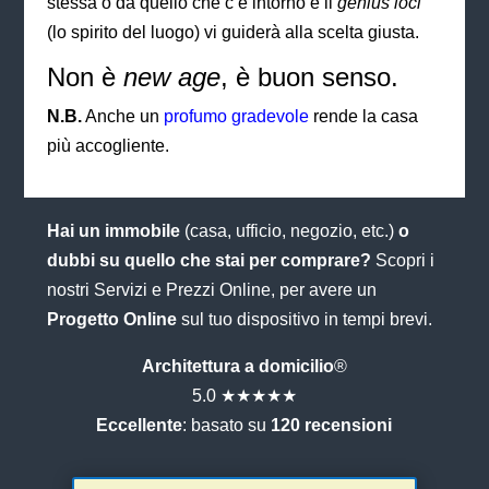
stessa o da quello che c’è intorno e il
genius loci
(lo spirito del luogo) vi guiderà alla scelta giusta.
Non è
new age
, è buon senso.
N.B.
Anche un
profumo gradevole
rende la casa
più accogliente.
Hai un immobile
(casa, ufficio, negozio, etc.)
o
dubbi su quello che stai per comprare?
Scopri i
nostri Servizi e Prezzi Online, per avere un
Progetto Online
sul tuo dispositivo in tempi brevi.
Architettura a domicilio
®
5.0 ★★★★★
Eccellente
: basato su
120 recensioni