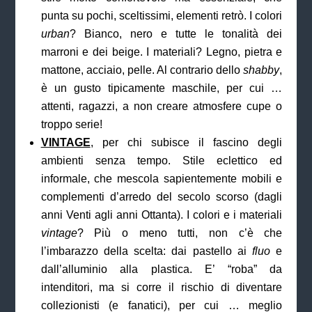
punta su pochi, sceltissimi, elementi retrò. I colori
urban
? Bianco, nero e tutte le tonalità dei
marroni e dei beige. I materiali? Legno, pietra e
mattone, acciaio, pelle. Al contrario dello
shabby
,
è un gusto tipicamente maschile, per cui …
attenti, ragazzi, a non creare atmosfere cupe o
troppo serie!
VINTAGE
, per chi subisce il fascino degli
ambienti senza tempo. Stile eclettico ed
informale, che mescola sapientemente mobili e
complementi d’arredo del secolo scorso (dagli
anni Venti agli anni Ottanta). I colori e i materiali
vintage
? Più o meno tutti, non c’è che
l’imbarazzo della scelta: dai pastello ai
fluo
e
dall’alluminio alla plastica. E’ “roba” da
intenditori, ma si corre il rischio di diventare
collezionisti (e fanatici), per cui … meglio