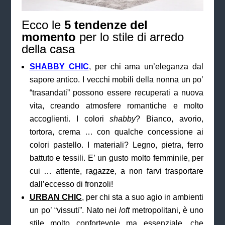
Ecco le
5 tendenze del
momento
per lo stile di arredo
della casa
SHABBY CHIC
, per chi ama un’eleganza dal
sapore antico. I vecchi mobili della nonna un po’
“trasandati” possono essere recuperati a nuova
vita, creando atmosfere romantiche e molto
accoglienti. I colori
shabby
? Bianco, avorio,
tortora, crema … con qualche concessione ai
colori pastello. I materiali? Legno, pietra, ferro
battuto e tessili. E’ un gusto molto femminile, per
cui … attente, ragazze, a non farvi trasportare
dall’eccesso di fronzoli!
URBAN CHIC
, per chi sta a suo agio in ambienti
un po’ “vissuti”. Nato nei
loft
metropolitani, è uno
stile molto confortevole ma essenziale, che